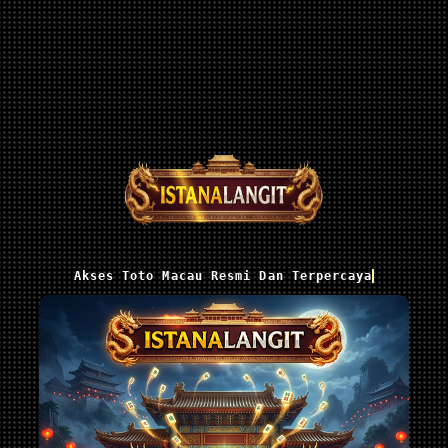
Akses Toto Macau Resmi Dan Terpercaya